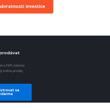
ávratnosti investice
prodávat
čet u FAPI zdarma
ůj online prodej
strovat se
zdarma