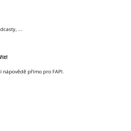
casty, ....
it!
aší nápovědě přímo pro FAPI.