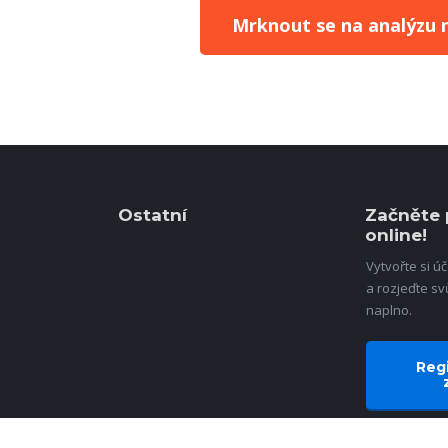
Mrknout se na analýzu n
Ostatní
Začněte 
online!
Vytvořte si ú
a rozjeďte sv
naplno.
Regi