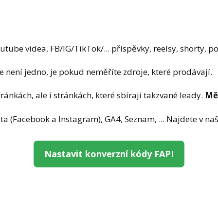
ube videa, FB/IG/TikTok/... příspěvky, reelsy, shorty, pod
e není jedno, je pokud neměříte zdroje, které prodávají.
ánkách, ale i stránkách, které sbírají takzvané leady.
Měř
eta (Facebook a Instagram), GA4, Seznam, ... Najdete v n
Nastavit konverzní kódy FAPI